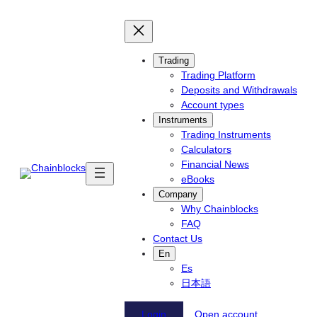
Skip
to
content
Trading
Trading Platform
Deposits and Withdrawals
Account types
Instruments
Trading Instruments
Calculators
Financial News
eBooks
Company
Why Chainblocks
FAQ
Contact Us
En
Es
日本語
Login
Open account