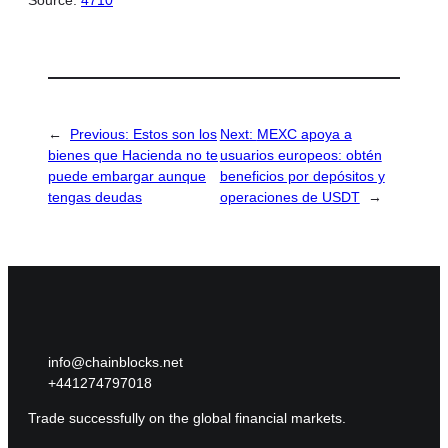
Source:
4710
←
Previous:
Estos son los
Next:
MEXC apoya a
bienes que Hacienda no te
usuarios europeos: obtén
puede embargar aunque
beneficios por depósitos y
tengas deudas
operaciones de USDT
→
info@chainblocks.net
+441274797018
Trade successfully on the global financial markets.