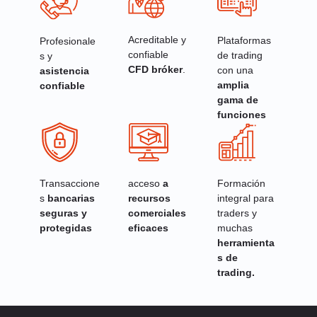
Acreditable y
Plataformas
Profesionale
confiable
de trading
s y
CFD bróker
.
con una
asistencia
amplia
confiable
gama de
funciones
Transaccione
acceso
a
Formación
s
bancarias
recursos
integral para
seguras y
comerciales
traders y
protegidas
eficaces
muchas
herramienta
s de
trading.