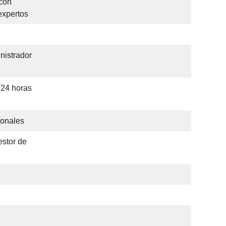
con
expertos
nistrador
e 24 horas
sonales
estor de