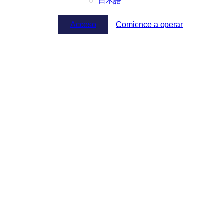
日本語
Acceso
Comience a operar