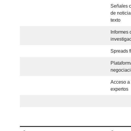
Señales c
de notici
texto
Informes 
investiga
Spreads f
Plataform
negociac
Acceso a 
expertos