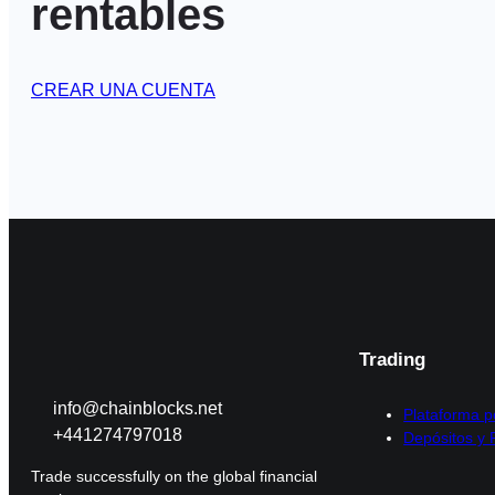
rentables
CREAR UNA CUENTA
Trading
info@chainblocks.net
Plataforma p
+441274797018
Depósitos y 
Trade successfully on the global financial