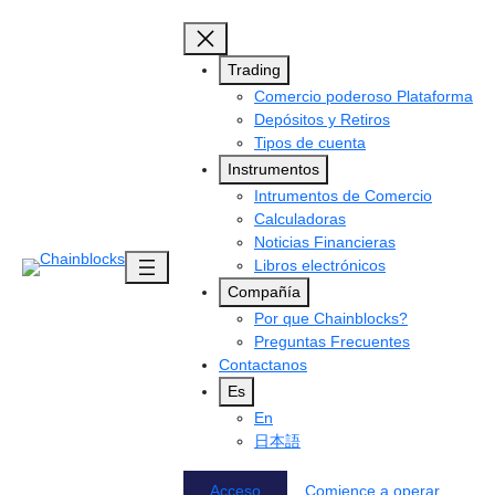
Skip
to
content
Trading
Comercio poderoso Plataforma
Depósitos y Retiros
Tipos de cuenta
Instrumentos
Intrumentos de Comercio
Calculadoras
Noticias Financieras
Libros electrónicos
Compañía
Por que Chainblocks?
Preguntas Frecuentes
Contactanos
Es
En
日本語
Acceso
Comience a operar