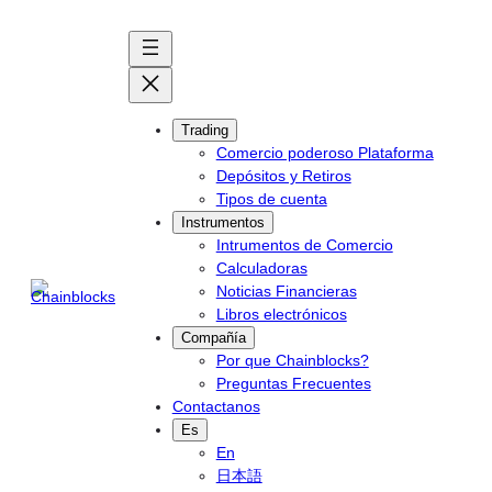
Skip
to
content
Trading
Comercio poderoso Plataforma
Depósitos y Retiros
Tipos de cuenta
Instrumentos
Intrumentos de Comercio
Calculadoras
Noticias Financieras
Libros electrónicos
Compañía
Por que Chainblocks?
Preguntas Frecuentes
Contactanos
Es
En
日本語