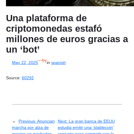
Una plataforma de
criptomonedas estafó
millones de euros gracias a
un ‘bot’
—
by
May 22, 2025
in
spanish
Source:
60292
←
Previous:
Anuncian
Next:
La gran banca de EEUU
marcha por alza de
estudia emitir una ‘stablecoin’
precios en productos
conjunta para competir con la