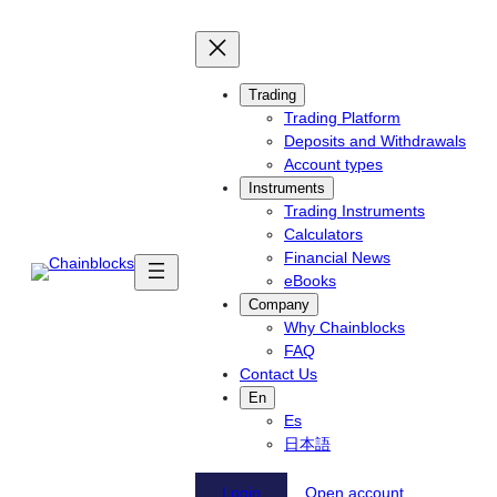
Skip
to
content
Trading
Trading Platform
Deposits and Withdrawals
Account types
Instruments
Trading Instruments
Calculators
Financial News
eBooks
Company
Why Chainblocks
FAQ
Contact Us
En
Es
日本語
Login
Open account