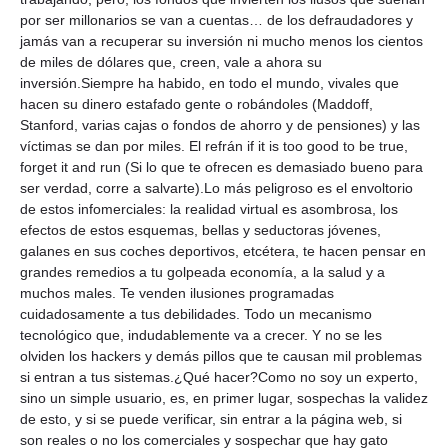
por ser millonarios se van a cuentas… de los defraudadores y
jamás van a recuperar su inversión ni mucho menos los cientos
de miles de dólares que, creen, vale a ahora su
inversión.Siempre ha habido, en todo el mundo, vivales que
hacen su dinero estafado gente o robándoles (Maddoff,
Stanford, varias cajas o fondos de ahorro y de pensiones) y las
víctimas se dan por miles. El refrán if it is too good to be true,
forget it and run (Si lo que te ofrecen es demasiado bueno para
ser verdad, corre a salvarte).Lo más peligroso es el envoltorio
de estos infomerciales: la realidad virtual es asombrosa, los
efectos de estos esquemas, bellas y seductoras jóvenes,
galanes en sus coches deportivos, etcétera, te hacen pensar en
grandes remedios a tu golpeada economía, a la salud y a
muchos males. Te venden ilusiones programadas
cuidadosamente a tus debilidades. Todo un mecanismo
tecnológico que, indudablemente va a crecer. Y no se les
olviden los hackers y demás pillos que te causan mil problemas
si entran a tus sistemas.¿Qué hacer?Como no soy un experto,
sino un simple usuario, es, en primer lugar, sospechas la validez
de esto, y si se puede verificar, sin entrar a la página web, si
son reales o no los comerciales y sospechar que hay gato