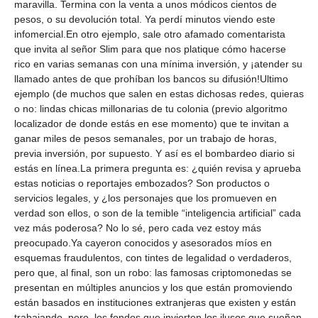
maravilla. Termina con la venta a unos módicos cientos de
pesos, o su devolución total. Ya perdí minutos viendo este
infomercial.En otro ejemplo, sale otro afamado comentarista
que invita al señor Slim para que nos platique cómo hacerse
rico en varias semanas con una mínima inversión, y ¡atender su
llamado antes de que prohíban los bancos su difusión!Ultimo
ejemplo (de muchos que salen en estas dichosas redes, quieras
o no: lindas chicas millonarias de tu colonia (previo algoritmo
localizador de donde estás en ese momento) que te invitan a
ganar miles de pesos semanales, por un trabajo de horas,
previa inversión, por supuesto. Y así es el bombardeo diario si
estás en línea.La primera pregunta es: ¿quién revisa y aprueba
estas noticias o reportajes embozados? Son productos o
servicios legales, y ¿los personajes que los promueven en
verdad son ellos, o son de la temible “inteligencia artificial” cada
vez más poderosa? No lo sé, pero cada vez estoy más
preocupado.Ya cayeron conocidos y asesorados míos en
esquemas fraudulentos, con tintes de legalidad o verdaderos,
pero que, al final, son un robo: las famosas criptomonedas se
presentan en múltiples anuncios y los que están promoviendo
están basados en instituciones extranjeras que existen y están
trabajando, pero, los fondos que invierten los ilusos que sueñan