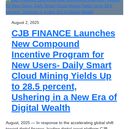
August 2, 2025
CJB FINANCE Launches
New Compound
Incentive Program for
New Users- Daily Smart
Cloud Mining Yields Up
to 28.5 percent,
Ushering in a New Era of
Digital Wealth
August, 2025 — In response to the accelerating global shift
toward digital finance, leading digital asset platform CJB