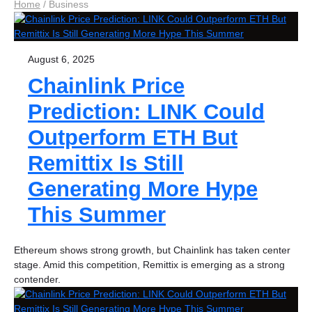
Home
/
Business
August 6, 2025
Chainlink Price
Prediction: LINK Could
Outperform ETH But
Remittix Is Still
Generating More Hype
This Summer
Ethereum shows strong growth, but Chainlink has taken center
stage. Amid this competition, Remittix is emerging as a strong
contender.