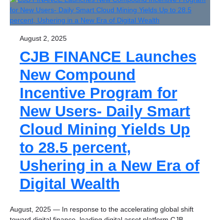
August 2, 2025
CJB FINANCE Launches
New Compound
Incentive Program for
New Users- Daily Smart
Cloud Mining Yields Up
to 28.5 percent,
Ushering in a New Era of
Digital Wealth
August, 2025 — In response to the accelerating global shift
toward digital finance, leading digital asset platform CJB