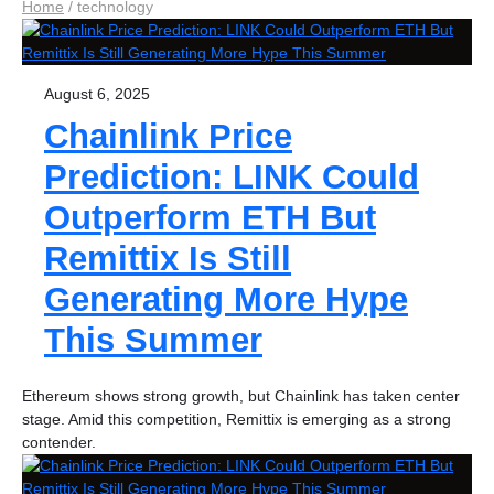
Home
/
technology
August 6, 2025
Chainlink Price
Prediction: LINK Could
Outperform ETH But
Remittix Is Still
Generating More Hype
This Summer
Ethereum shows strong growth, but Chainlink has taken center
stage. Amid this competition, Remittix is emerging as a strong
contender.